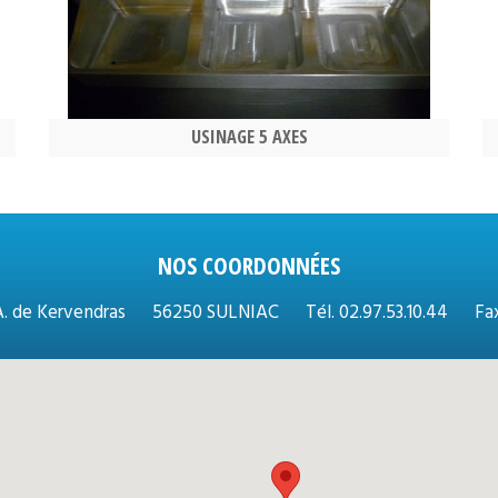
USINAGE 5 AXES
NOS COORDONNÉES
A. de Kervendras
56250 SULNIAC
Tél.
02.97.53.10.44
Fax