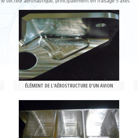
 le secteur aéronautique, principalement en fraisage 5 axes
ÉLÉMENT DE L'AÉROSTRUCTURE D'UN AVION